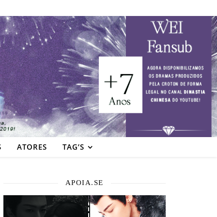
S
ATORES
TAG’S
APOIA.SE