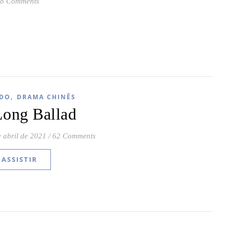
8 Comments
,
DO
DRAMA CHINÊS
Long Ballad
e abril de 2021
/
62 Comments
ASSISTIR