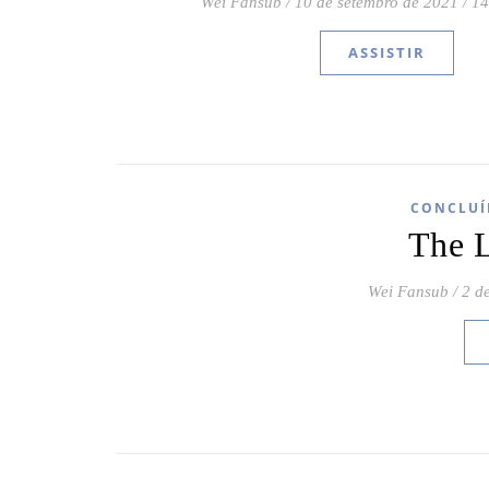
Wei Fansub
/
10 de setembro de 2021
/
14
ASSISTIR
CONCLUÍ
The 
Wei Fansub
/
2 d