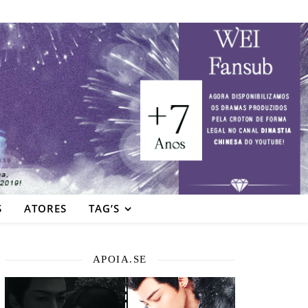
S
ATORES
TAG’S
APOIA.SE