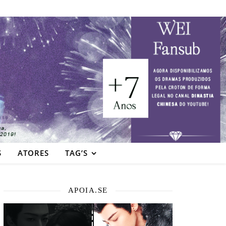
S
ATORES
TAG’S
APOIA.SE