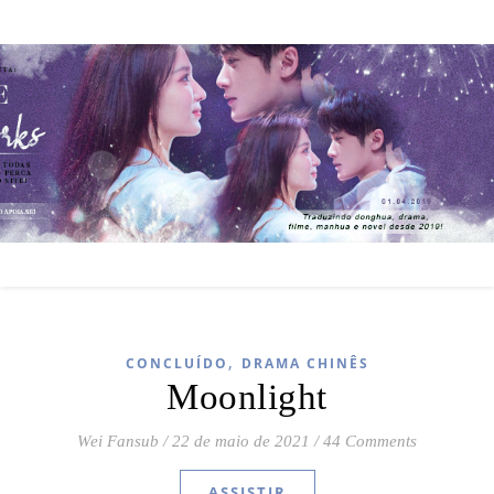
,
CONCLUÍDO
DRAMA CHINÊS
Moonlight
Wei Fansub
/
22 de maio de 2021
/
44 Comments
ASSISTIR