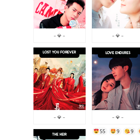
– 💎 –
– 💎 –
– 💎 –
– 💎 –
55
9
9