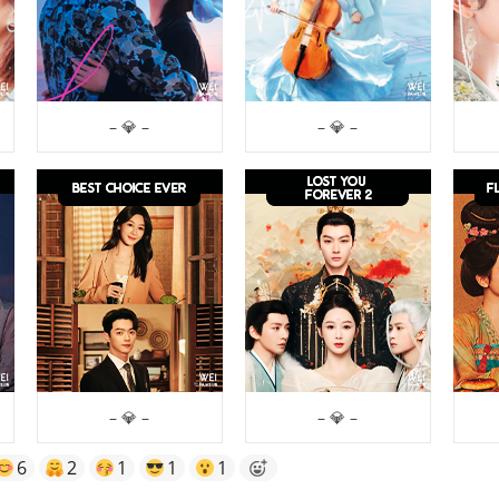
– 💎 –
– 💎 –
– 💎 –
– 💎 –
6
2
1
1
1