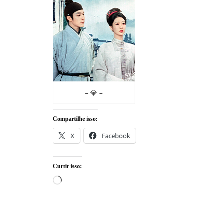
– 💎 –
Compartilhe isso:
X
Facebook
Curtir isso:
Carregando...