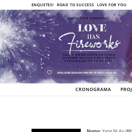
ENQUETES!
ROAD TO SUCCESS
LOVE FOR YOU
CRONOGRAMA
PRO
Nome:
Yang Ni Ao (杨紫