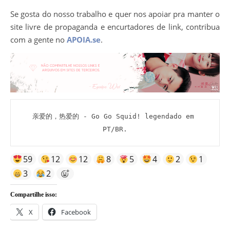
Se gosta do nosso trabalho e quer nos apoiar pra manter o
site livre de propaganda e encurtadores de link, contribua
com a gente no
APOIA.se
.
亲爱的，热爱的 - Go Go Squid! legendado em 
PT/BR.
59
12
12
8
5
4
2
1
3
2
Compartilhe isso:
X
Facebook