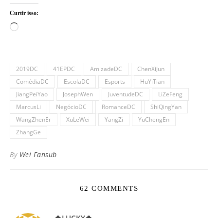
Curtir isso:
Carregando...
2019DC
41EPDC
AmizadeDC
ChenXiJun
ComédiaDC
EscolaDC
Esports
HuYiTian
JiangPeiYao
JosephWen
JuventudeDC
LiZeFeng
MarcusLi
NegócioDC
RomanceDC
ShiQingYan
WangZhenEr
XuLeWei
YangZi
YuChengEn
ZhangGe
By
Wei Fansub
62 COMMENTS
🍀LUCKY🍀