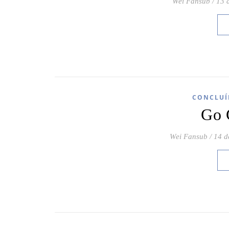
Wei Fansub
/
13 
CONCLUÍ
Go 
Wei Fansub
/
14 d