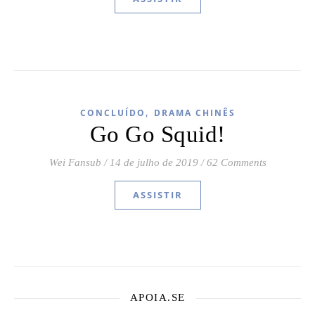
,
CONCLUÍDO
DRAMA CHINÊS
Go Go Squid!
Wei Fansub
/
14 de julho de 2019
/
62 Comments
ASSISTIR
APOIA.SE