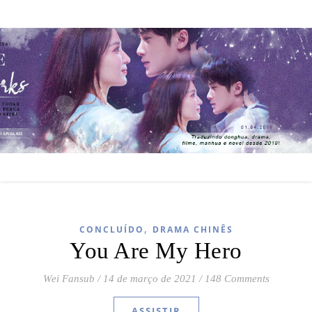
,
CONCLUÍDO
DRAMA CHINÊS
You Are My Hero
Wei Fansub
/
14 de março de 2021
/
148 Comments
ASSISTIR