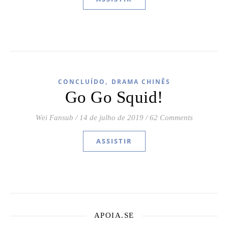
,
CONCLUÍDO
DRAMA CHINÊS
Go Go Squid!
Wei Fansub
/
14 de julho de 2019
/
62 Comments
ASSISTIR
APOIA.SE