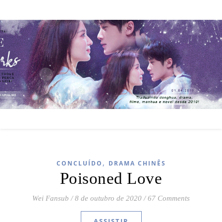
,
CONCLUÍDO
DRAMA CHINÊS
Poisoned Love
Wei Fansub
/
8 de outubro de 2020
/
67 Comments
ASSISTIR