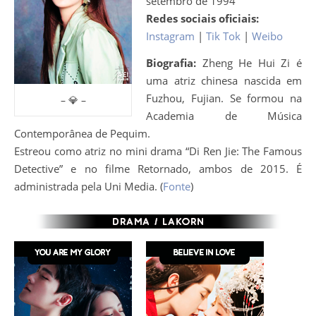
setembro de 1994
Redes sociais oficiais:
Instagram
|
Tik Tok
|
Weibo
Biografia:
Zheng He Hui Zi é
uma atriz chinesa nascida em
Fuzhou, Fujian. Se formou na
– 💎 –
Academia de Música
Contemporânea de Pequim.
Estreou como atriz no mini drama “Di Ren Jie: The Famous
Detective” e no filme Retornado, ambos de 2015. É
administrada pela Uni Media. (
Fonte
)