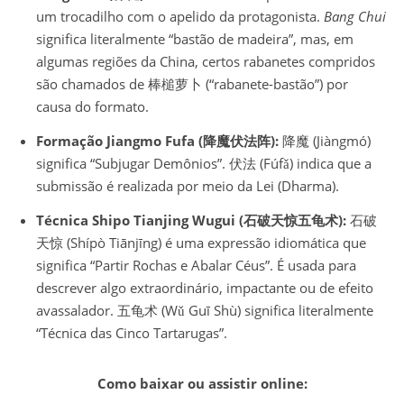
um trocadilho com o apelido da protagonista.
Bang Chui
significa literalmente “bastão de madeira”, mas, em
algumas regiões da China, certos rabanetes compridos
são chamados de 棒槌萝卜 (“rabanete-bastão”) por
causa do formato.
Formação Jiangmo Fufa (降魔伏法阵):
降魔 (Jiàngmó)
significa “Subjugar Demônios”. 伏法 (Fúfǎ) indica que a
submissão é realizada por meio da Lei (Dharma).
Técnica Shipo Tianjing Wugui (石破天惊五龟术):
石破
天惊 (Shípò Tiānjīng) é uma expressão idiomática que
significa “Partir Rochas e Abalar Céus”. É usada para
descrever algo extraordinário, impactante ou de efeito
avassalador. 五龟术 (Wǔ Guī Shù) significa literalmente
“Técnica das Cinco Tartarugas”.
Como baixar ou assistir online: