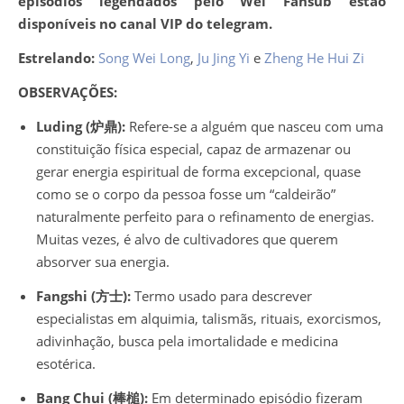
episódios legendados pelo Wei Fansub estão
disponíveis no canal VIP do telegram.
Estrelando:
Song Wei Long
,
Ju Jing Yi
e
Zheng He Hui Zi
OBSERVAÇÕES:
Luding (炉鼎):
Refere-se a alguém que nasceu com uma
constituição física especial, capaz de armazenar ou
gerar energia espiritual de forma excepcional, quase
como se o corpo da pessoa fosse um “caldeirão”
naturalmente perfeito para o refinamento de energias.
Muitas vezes, é alvo de cultivadores que querem
absorver sua energia.
Fangshi (方士):
Termo usado para descrever
especialistas em alquimia, talismãs, rituais, exorcismos,
adivinhação, busca pela imortalidade e medicina
esotérica.
Bang Chui (棒槌):
Em determinado episódio fizeram