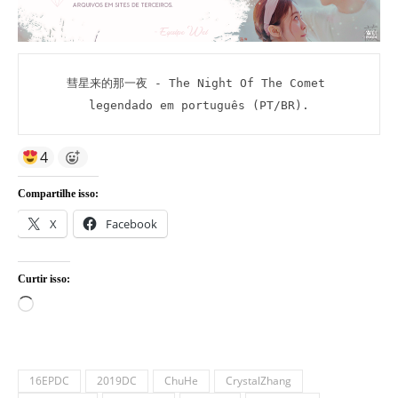
彗星来的那一夜 - The Night Of The Comet 
legendado em português (PT/BR).
4
Compartilhe isso:
X
Facebook
Curtir isso:
Carregando...
16EPDC
2019DC
ChuHe
CrystalZhang