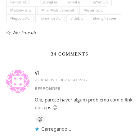
FantasiaDC
FuLongFei
JasonFu
JingYanJun
MelodyTang
Mini_Web_Especial
MistérioDC
NegócioDC
RomanceDC
VidaDC
ZhangHaoSen
By
Wei Fansub
34 COMMENTS
VI
20 DE AGOSTO DE 2023 AT 15:36
RESPONDER
Olá, parece haver algum problema com o link
dos eps 🙁
Carregando...