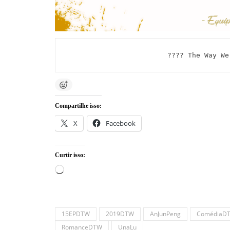
???? The Way We
Compartilhe isso:
X
Facebook
Curtir isso:
Carregando...
15EPDTW
2019DTW
AnJunPeng
ComédiaD
RomanceDTW
UnaLu