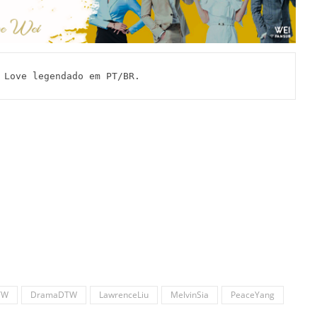
 Love legendado em PT/BR.
TW
DramaDTW
LawrenceLiu
MelvinSia
PeaceYang