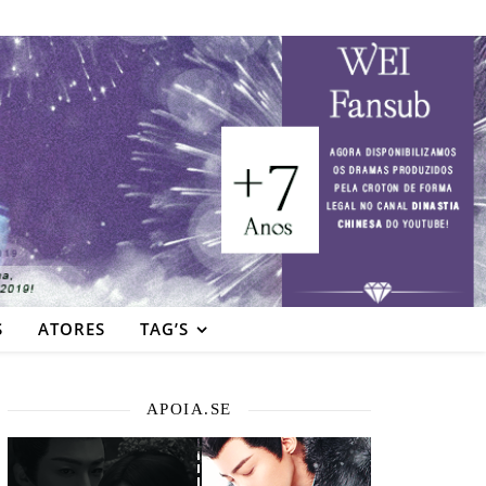
S
ATORES
TAG’S
APOIA.SE