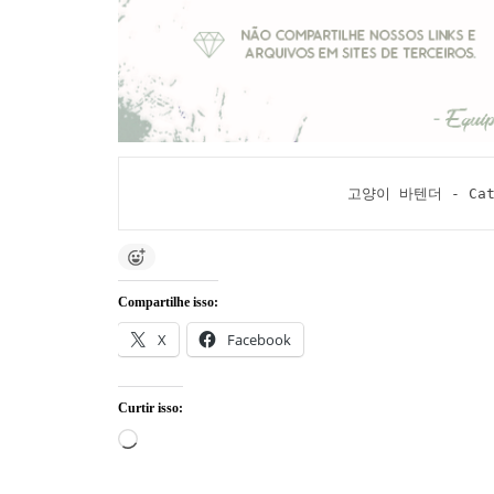
고양이 바텐더 - Cat's
Compartilhe isso:
X
Facebook
Curtir isso:
Carregando...