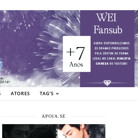
S
ATORES
TAG’S
APOIA.SE