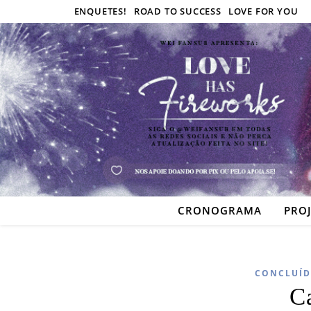
ENQUETES!
ROAD TO SUCCESS
LOVE FOR YOU
CRONOGRAMA
PRO
CONCLUÍ
Ca