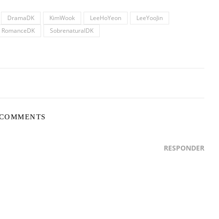
DramaDK
KimWook
LeeHoYeon
LeeYooJin
RomanceDK
SobrenaturalDK
 COMMENTS
RESPONDER