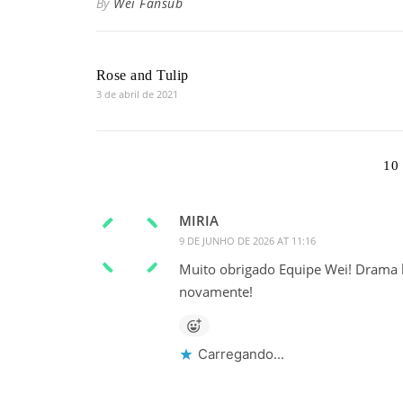
By
Wei Fansub
Rose and Tulip
3 de abril de 2021
10
MIRIA
9 DE JUNHO DE 2026 AT 11:16
Muito obrigado Equipe Wei! Drama li
novamente!
Carregando...