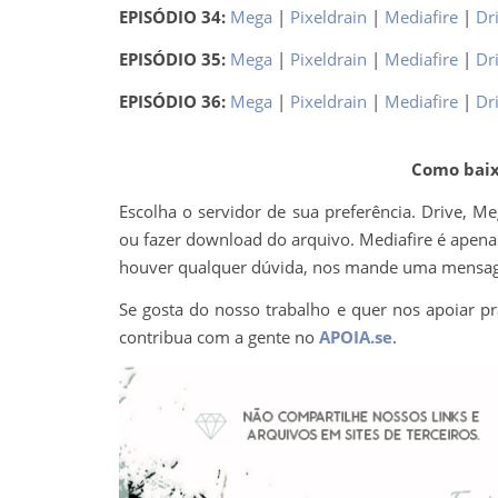
EPISÓDIO 34:
Mega
|
Pixeldrain
|
Mediafire
|
Dr
EPISÓDIO 35:
Mega
|
Pixeldrain
|
Mediafire
|
Dr
EPISÓDIO 36:
Mega
|
Pixeldrain
|
Mediafire
|
Dr
Como baixa
Escolha o servidor de sua preferência. Drive, M
ou fazer download do arquivo. Mediafire é apenas 
houver qualquer dúvida, nos mande uma mens
Se gosta do nosso trabalho e quer nos apoiar pr
contribua com a gente no
APOIA.se
.