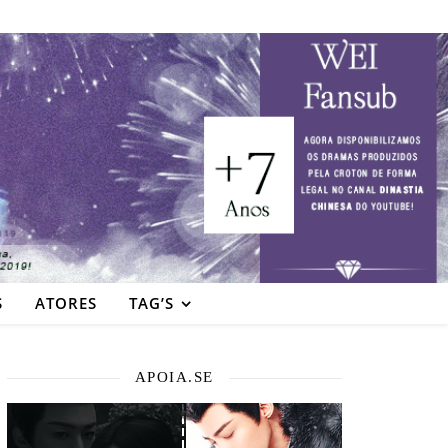
S
ATORES
TAG’S
APOIA.SE