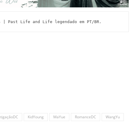
 | Past Life and Life legendado em PT/BR.
stigaçãoDC
KidYoung
MaYue
RomanceDC
WangYu