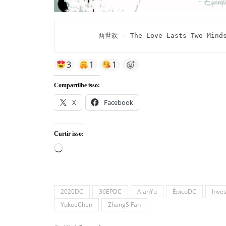
两世欢 - The Love Lasts Two Minds
3
1
1
Compartilhe isso:
X
Facebook
Curtir isso:
Carregando...
2020DC
36EPDC
AlanYu
ÉpicoDC
Inve
YukeeChen
ZhangSiFan