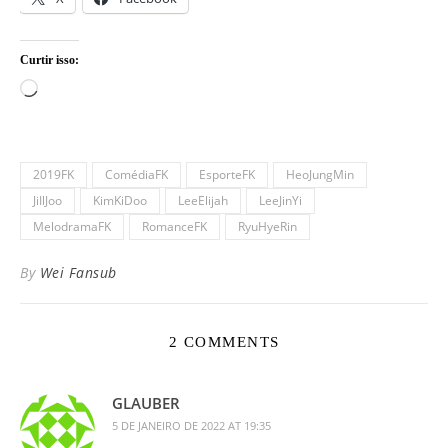
Curtir isso:
Carregando...
2019FK
ComédiaFK
EsporteFK
HeoJungMin
JiIlJoo
KimKiDoo
LeeElijah
LeeJinYi
MelodramaFK
RomanceFK
RyuHyeRin
By
Wei Fansub
2 COMMENTS
GLAUBER
5 DE JANEIRO DE 2022 AT 19:35