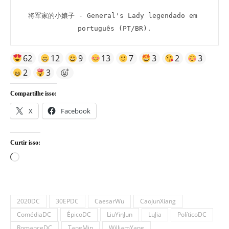
将军家的小娘子 - General's Lady legendado em 
português (PT/BR).
62
12
9
13
7
3
2
3
2
3
Compartilhe isso:
X
Facebook
Curtir isso:
Carregando...
2020DC
30EPDC
CaesarWu
CaoJunXiang
ComédiaDC
ÉpicoDC
LiuYinJun
LuJia
PolíticoDC
RomanceDC
TangMin
WilliamYang