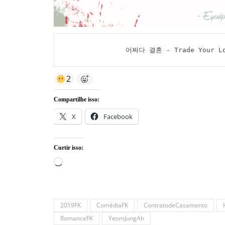
어쩌다 결혼 - Trade Your Lov
2
Compartilhe isso:
X
Facebook
Curtir isso:
Carregando...
2019FK
ComédiaFK
ContratodeCasamento
RomanceFK
YeomJungAh