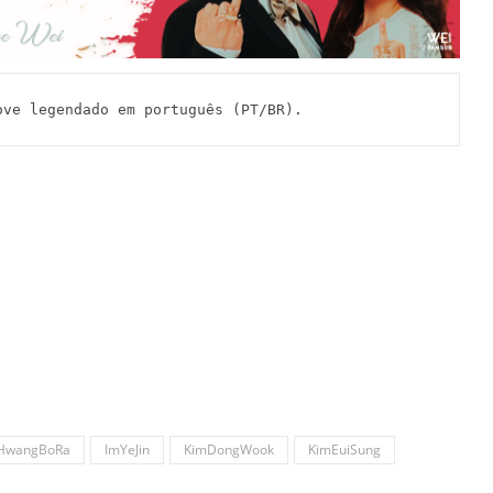
e legendado em português (PT/BR).
HwangBoRa
ImYeJin
KimDongWook
KimEuiSung