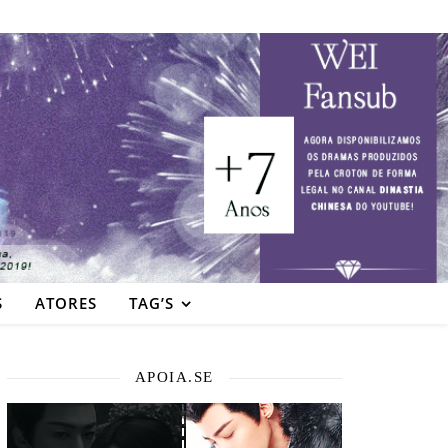
S
ATORES
TAG’S
APOIA.SE