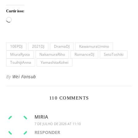
Curtir isso:
Carregando...
10EPDJ
2021DJ
DramaDJ
KawamuraUmino
MiuraRyota
NakamuraRiho
RomanceDJ
SetoToshiki
TsuihijiAnna
YamashitaKohei
By
Wei Fansub
110 COMMENTS
MIRIA
7 DE JULHO DE 2026 AT 11:10
RESPONDER