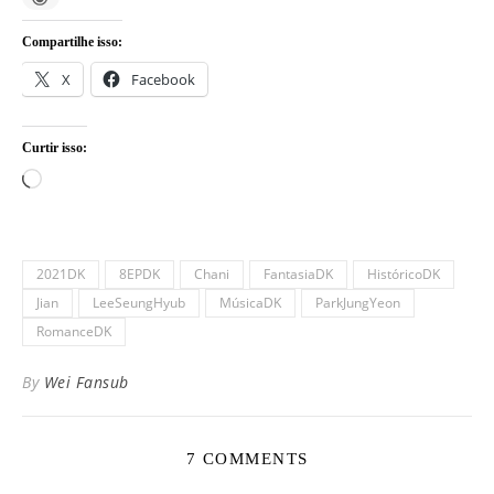
Compartilhe isso:
X
Facebook
Curtir isso:
Carregando...
2021DK
8EPDK
Chani
FantasiaDK
HistóricoDK
Jian
LeeSeungHyub
MúsicaDK
ParkJungYeon
RomanceDK
By
Wei Fansub
7 COMMENTS