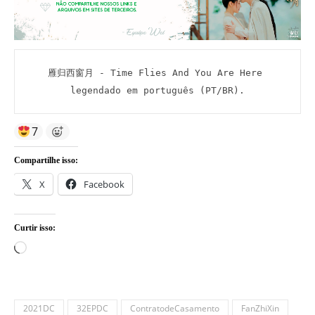
雁归西窗月 - Time Flies And You Are Here 
legendado em português (PT/BR).
7
Compartilhe isso:
X
Facebook
Curtir isso:
Carregando...
2021DC
32EPDC
ContratodeCasamento
FanZhiXin