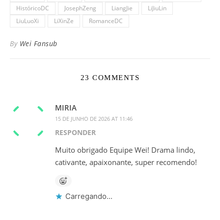
HistóricoDC
JosephZeng
LiangJie
LiJiuLin
LiuLuoXi
LiXinZe
RomanceDC
By
Wei Fansub
23 COMMENTS
MIRIA
15 DE JUNHO DE 2026 AT 11:46
RESPONDER
Muito obrigado Equipe Wei! Drama lindo,
cativante, apaixonante, super recomendo!
Carregando...