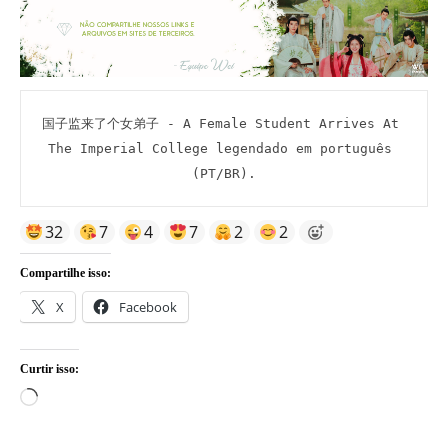
国子监来了个女弟子 - A Female Student Arrives At 
The Imperial College legendado em português 
(PT/BR).
32
7
4
7
2
2
Compartilhe isso:
X
Facebook
Curtir isso:
Carregando...