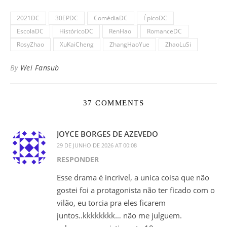
2021DC
30EPDC
ComédiaDC
ÉpicoDC
EscolaDC
HistóricoDC
RenHao
RomanceDC
RosyZhao
XuKaiCheng
ZhangHaoYue
ZhaoLuSi
By
Wei Fansub
37 COMMENTS
JOYCE BORGES DE AZEVEDO
29 DE JUNHO DE 2026 AT 00:08
RESPONDER
Esse drama é incrivel, a unica coisa que não
gostei foi a protagonista não ter ficado com o
vilão, eu torcia pra eles ficarem
juntos..kkkkkkkk… não me julguem.