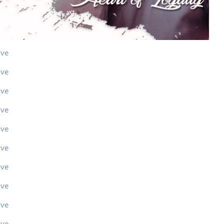
ive
ive
ive
ive
ive
ive
ive
ive
ive
ive