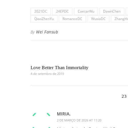
2021DC
24EPDC
CaesarWu
DawnChen
QiaoZhenYu
RomanceDC
WuxiaDC
ZhangH
By
Wei Fansub
Love Better Than Immortality
4 de setembro de 2019
23
MIRIA.
2 DE MARÇO DE 2026 AT 11:20