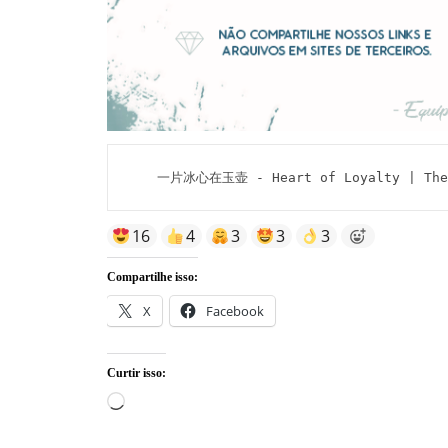
一片冰心在玉壶 - Heart of Loyalty | The H
16
4
3
3
3
Compartilhe isso:
X
Facebook
Curtir isso:
Carregando...