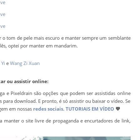
ive
ive
ive
 ter o tom de pele mais escuro e manter sempre um semblante
glês, optei por manter em mandarim.
 Yi
e
Wang Zi Xuan
r ou assistir online:
ega e Pixeldrain são opções que podem ser assistidas online
para download. E pronto, é só assistir ou baixar o vídeo. Se
agem em nossas
redes sociais
.
TUTORIAIS EM VÍDEO
💜
a manter o site livre de propaganda e encurtadores de link,