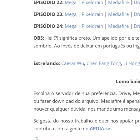
EPISÓDIO 22:
Mega
|
Pixeldrain
|
Mediafire
|
Dr
EPISÓDIO 23:
Mega
|
Pixeldrain
|
Mediafire
|
Dr
EPISÓDIO 24:
Mega
|
Pixeldrain
|
Mediafire
|
Dr
OBS:
Hei (?) significa preto. Um apelido por ele
sombrio. Ao invés de deixar em português ou in
Estrelando:
Caesar Wu
,
Chen Fang Tong
,
Li Hong
Como baixa
Escolha o servidor de sua preferência. Drive, M
ou fazer download do arquivo. Mediafire é apenas 
houver qualquer dúvida, nos mande uma mens
Se gosta do nosso trabalho e quer nos apoiar pr
contribua com a gente no
APOIA.se
.