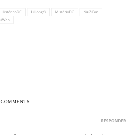
HistóricoDC
LiHongYi
MistérioDC
NiuZiFan
uiWen
 COMMENTS
RESPONDER