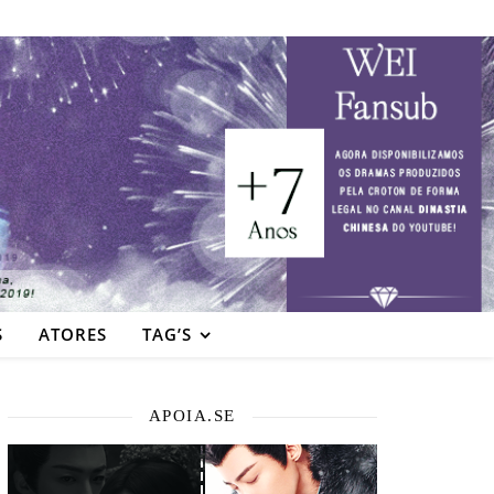
S
ATORES
TAG’S
APOIA.SE