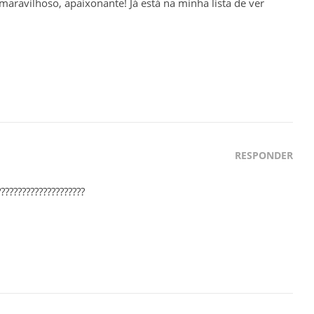
ravilhoso, apaixonante! Já está na minha lista de ver
RESPONDER
????????????????????