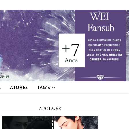
S
ATORES
TAG’S
APOIA.SE