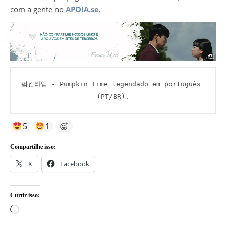
com a gente no
APOIA.se
.
펌킨타임 - Pumpkin Time legendado em português 
(PT/BR).
5
1
Compartilhe isso:
X
Facebook
Curtir isso:
Carregando...