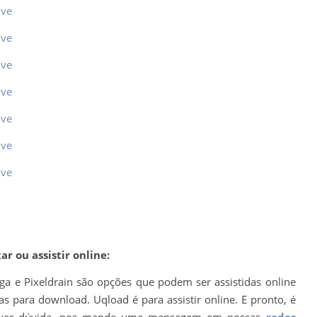
ive
ive
ive
ive
ive
ive
ive
r ou assistir online:
ega e Pixeldrain são opções que podem ser assistidas online
s para download. Uqload é para assistir online. E pronto, é
ualquer dúvida, nos mande uma mensagem em nossas
redes