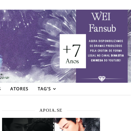
S
ATORES
TAG’S
APOIA.SE