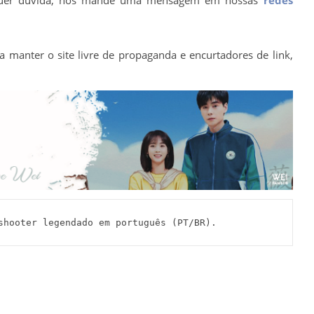
a manter o site livre de propaganda e encurtadores de link,
ooter legendado em português (PT/BR).