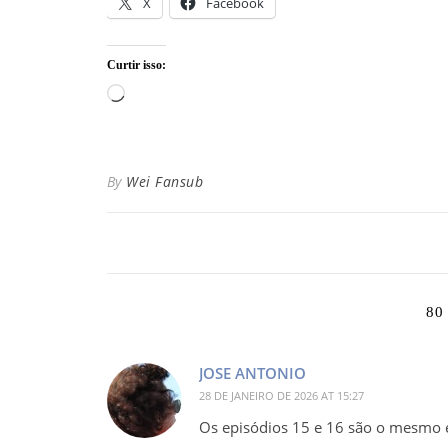
X
Facebook
Curtir isso:
Carregando...
By
Wei Fansub
80
JOSE ANTONIO
28 DE JANEIRO DE 2026 AT 15:27
Os episódios 15 e 16 são o mesmo e