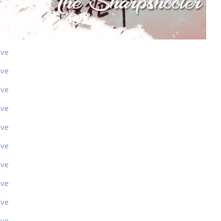
ive
ive
ive
ive
ive
ive
ive
ive
ive
ive