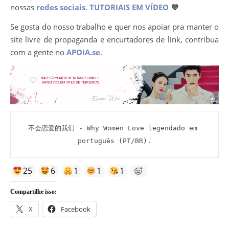
nossas
redes sociais
.
TUTORIAIS EM VÍDEO
💜
Se gosta do nosso trabalho e quer nos apoiar pra manter o
site livre de propaganda e encurtadores de link, contribua
com a gente no
APOIA.se
.
不会恋爱的我们 - Why Women Love legendado em 
português (PT/BR).
25
6
1
1
1
Compartilhe isso:
X
Facebook