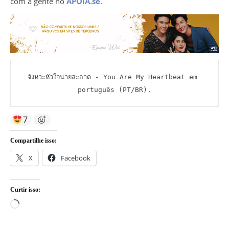
com a gente no
APOIA.se
.
จังหวะหัวใจนายสะอาด - You Are My Heartbeat em 
português (PT/BR).
7
Compartilhe isso:
X
Facebook
Curtir isso:
Carregando...