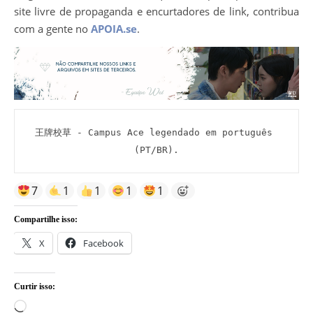
site livre de propaganda e encurtadores de link, contribua
com a gente no
APOIA.se
.
王牌校草 - Campus Ace legendado em português 
(PT/BR).
7
1
1
1
1
Compartilhe isso:
X
Facebook
Curtir isso:
Carregando...