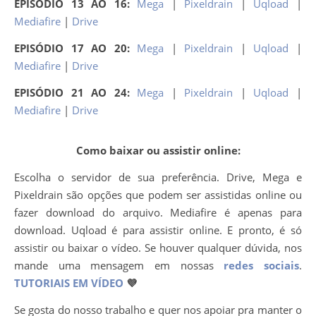
EPISÓDIO 13 AO 16:
Mega
|
Pixeldrain
|
Uqload
|
Mediafire
|
Drive
EPISÓDIO 17 AO 20:
Mega
|
Pixeldrain
|
Uqload
|
Mediafire
|
Drive
EPISÓDIO 21 AO 24:
Mega
|
Pixeldrain
|
Uqload
|
Mediafire
|
Drive
Como baixar ou assistir online:
Escolha o servidor de sua preferência. Drive, Mega e
Pixeldrain são opções que podem ser assistidas online ou
fazer download do arquivo. Mediafire é apenas para
download. Uqload é para assistir online. E pronto, é só
assistir ou baixar o vídeo. Se houver qualquer dúvida, nos
mande uma mensagem em nossas
redes sociais
.
TUTORIAIS EM VÍDEO
💜
Se gosta do nosso trabalho e quer nos apoiar pra manter o