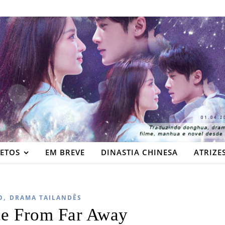
JETOS
EM BREVE
DINASTIA CHINESA
ATRIZE
,
O
DRAMA TAILANDÊS
e From Far Away