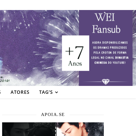
S
ATORES
TAG’S
APOIA.SE