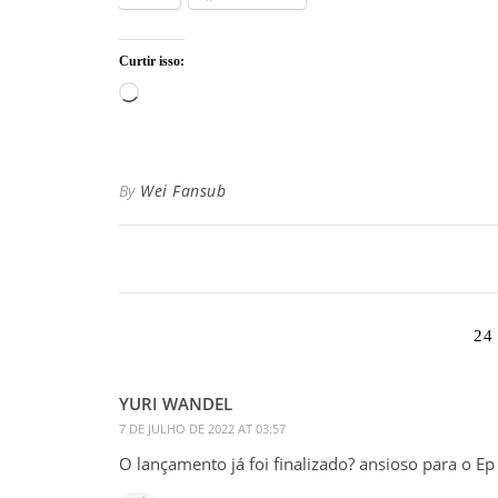
Curtir isso:
Carregando...
By
Wei Fansub
24
YURI WANDEL
7 DE JULHO DE 2022 AT 03:57
O lançamento já foi finalizado? ansioso para o Ep