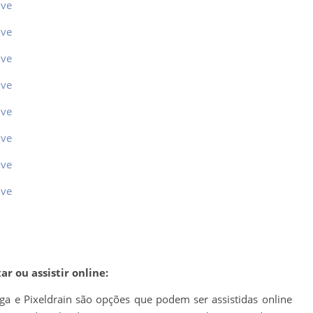
ive
ive
ive
ive
ive
ive
ive
ive
r ou assistir online:
ega e Pixeldrain são opções que podem ser assistidas online