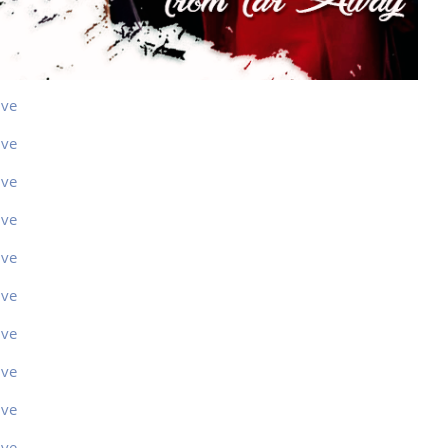
ive
ive
ive
ive
ive
ive
ive
ive
ive
ive