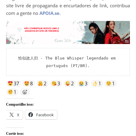
site livre de propaganda e encurtadores de link, contribua
com a gente no
APOIA.se
.
恰似故人归 - The Blue Whisper legendado em 
português (PT/BR).
37
8
2
3
2
3
1
1
1
Compartilhe isso:
X
Facebook
Curtir isso: