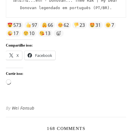
โดโนวาน...ที่รัก - Donovan... Thee Rak | My Dear 
Donovan legendado em português (PT/BR).
573
97
66
62
23
31
7
17
10
13
Compartilhe isso:
X
Facebook
Curtir isso:
Carregando...
By
Wei Fansub
168 COMMENTS