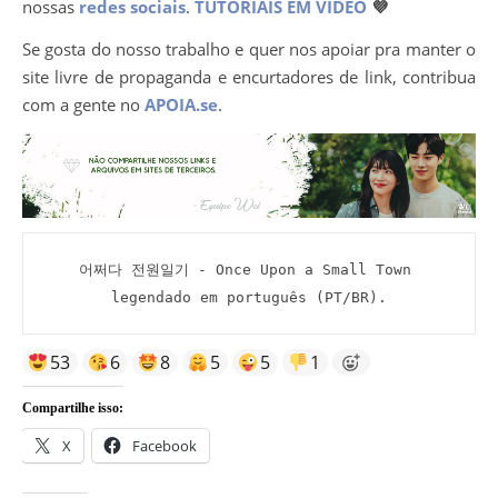
nossas
redes sociais
.
TUTORIAIS EM VÍDEO
💜
Se gosta do nosso trabalho e quer nos apoiar pra manter o
site livre de propaganda e encurtadores de link, contribua
com a gente no
APOIA.se
.
어쩌다 전원일기 - Once Upon a Small Town 
legendado em português (PT/BR).
53
6
8
5
5
1
Compartilhe isso:
X
Facebook