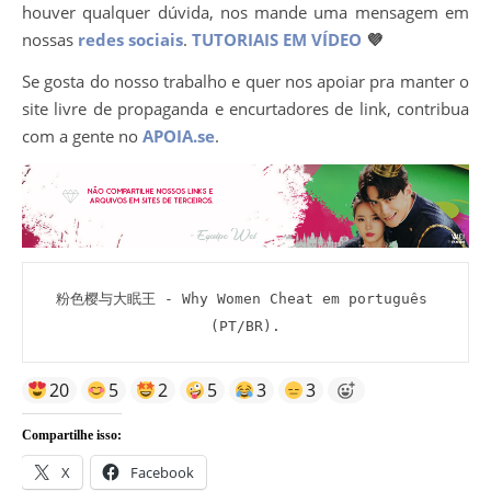
houver qualquer dúvida, nos mande uma mensagem em
nossas
redes sociais
.
TUTORIAIS EM VÍDEO
💜
Se gosta do nosso trabalho e quer nos apoiar pra manter o
site livre de propaganda e encurtadores de link, contribua
com a gente no
APOIA.se
.
粉色樱与大眠王 - Why Women Cheat em português 
(PT/BR).
20
5
2
5
3
3
Compartilhe isso:
X
Facebook