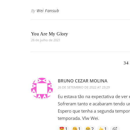
By
Wei Fansub
You Are My Glory
26 de julho de 2021
34
BRUNO CEZAR MOLINA
26 DE SETEMBRO DE 2022 AT 23:29
Eu estava tão na expectativa de ve
Sofreram tanto e acabaram tendo um 
Espero que tenha a segunda tempor
temporada. Vlw Wei.
1
1
2
1