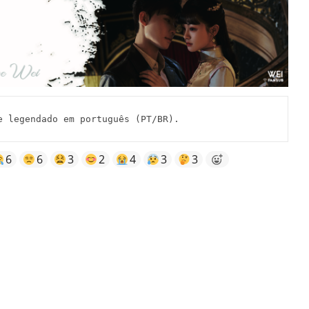
 legendado em português (PT/BR).
6
6
3
2
4
3
3