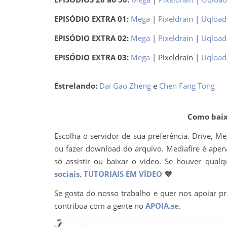
EPISÓDIO EXTRA 01:
Mega
|
Pixeldrain
|
Uqload
EPISÓDIO EXTRA 02:
Mega
|
Pixeldrain
|
Uqload
EPISÓDIO EXTRA 03:
Mega
| Pixeldrain |
Uqload
Estrelando:
Dai Gao Zheng
e
Chen Fang Tong
Como baixa
Escolha o servidor de sua preferência. Drive, M
ou fazer download do arquivo. Mediafire é apena
só assistir ou baixar o vídeo. Se houver q
sociais
.
TUTORIAIS EM VÍDEO
💜
Se gosta do nosso trabalho e quer nos apoiar pr
contribua com a gente no
APOIA.se
.