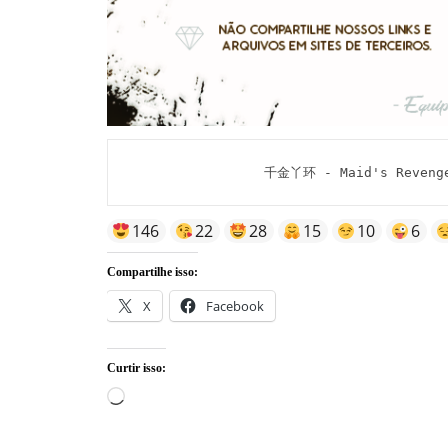
千金丫环 - Maid's Revenge
146
22
28
15
10
6
Compartilhe isso:
X
Facebook
Curtir isso:
Carregando...