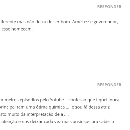
RESPONDER
 diferente mas não deixa de ser bom. Amei esse governador,
m esse homeeem,
RESPONDER
imeiros episódios pelo Yotube… confesso que fiquei louca
principal tem uma ótima química …. e sou fâ dessa atriz
osto muito da interpretação dela ….
 atenção e nos deixar cada vez mais ansiosos pra saber o