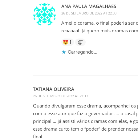
ANA PAULA MAGALHÃES
26 DE SETEMBRO DE 2022 AT 22:33
Amei o cdrama, o final poderia ser
reaaaaal. Já quero mais dramas co
1
Carregando...
TATIANA OLIVEIRA
26 DE SETEMBRO DE 2022 AT 21:17
Quando divulgaram esse drama, acompanhei os pr
com o esse ator que faz o governador …. o casal 
principal … já assisti vários dramas com elas, e g
esse drama curto tem o “poder” de prender nossa
final….