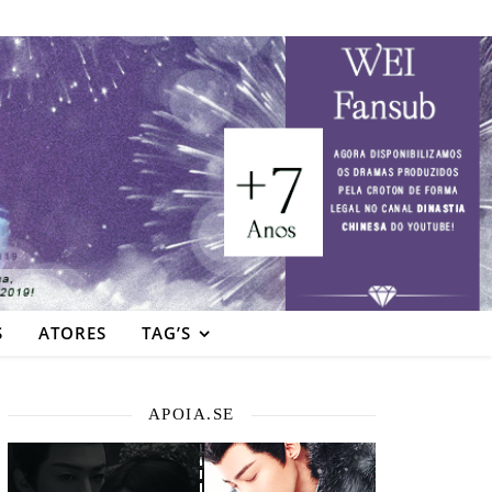
S
ATORES
TAG’S
APOIA.SE