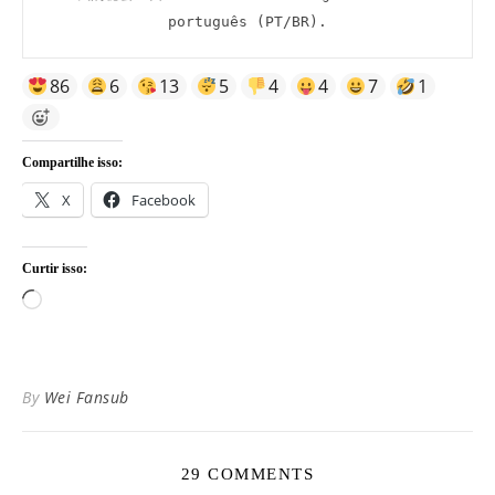
português (PT/BR).
86
6
13
5
4
4
7
1
Compartilhe isso:
X
Facebook
Curtir isso:
Carregando...
By
Wei Fansub
29 COMMENTS