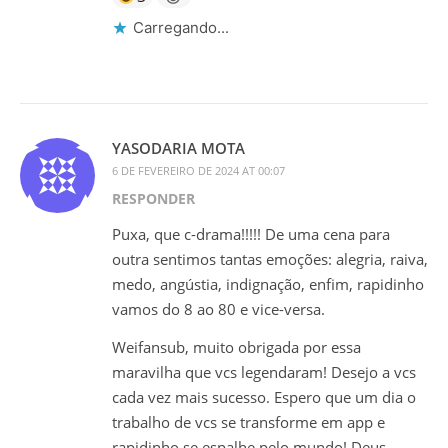
Carregando...
YASODARIA MOTA
6 DE FEVEREIRO DE 2024 AT 00:07
RESPONDER
Puxa, que c-drama!!!!! De uma cena para
outra sentimos tantas emoções: alegria, raiva,
medo, angústia, indignação, enfim, rapidinho
vamos do 8 ao 80 e vice-versa.
Weifansub, muito obrigada por essa
maravilha que vcs legendaram! Desejo a vcs
cada vez mais sucesso. Espero que um dia o
trabalho de vcs se transforme em app e
rapidinho se espalhe pelo mundo! Deus