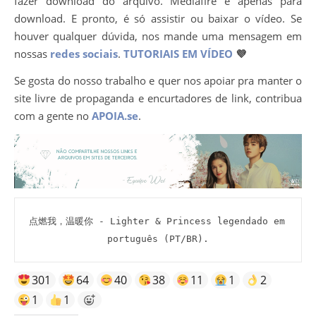
fazer download do arquivo. Mediafire é apenas para
download. E pronto, é só assistir ou baixar o vídeo. Se
houver qualquer dúvida, nos mande uma mensagem em
nossas
redes sociais
.
TUTORIAIS EM VÍDEO
💜
Se gosta do nosso trabalho e quer nos apoiar pra manter o
site livre de propaganda e encurtadores de link, contribua
com a gente no
APOIA.se
.
点燃我，温暖你 - Lighter & Princess legendado em 
português (PT/BR).
301
64
40
38
11
1
2
1
1