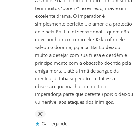
A sinopse não condiz em tudo com a história,
tem muitos “poréns” no enredo, mas é um
excelente drama. O imperador é
simplesmente perfeito… o amor e a proteção
dele pela Bai Lu foi sensacional… quem não
quer um homem como ele? Kkk enfim ele
salvou o dorama, pq a tal Bai Lu deixou
muito a desejar com sua frieza e desdém e
principalmente com a obsessão doentia pela
amiga morta… até a irmã de sangue da
menina já tinha superado… e foi essa
obsessão que machucou muito o
imperador(a parte que detestei) pois o deixou
vulnerável aos ataques dos inimigos.
Carregando...