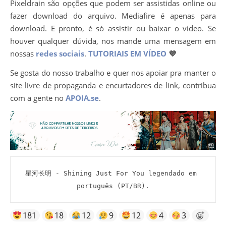
Pixeldrain são opções que podem ser assistidas online ou
fazer download do arquivo. Mediafire é apenas para
download. E pronto, é só assistir ou baixar o vídeo. Se
houver qualquer dúvida, nos mande uma mensagem em
nossas
redes sociais
.
TUTORIAIS EM VÍDEO
💜
Se gosta do nosso trabalho e quer nos apoiar pra manter o
site livre de propaganda e encurtadores de link, contribua
com a gente no
APOIA.se
.
星河长明 - Shining Just For You legendado em 
português (PT/BR).
181
18
12
9
12
4
3