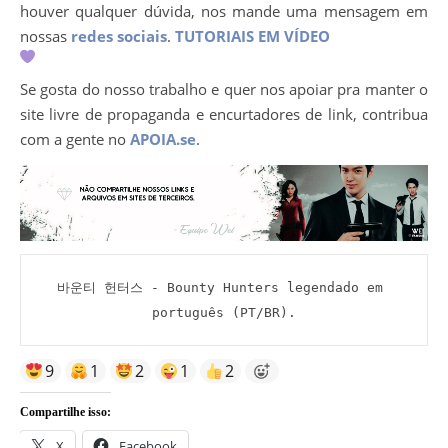
houver qualquer dúvida, nos mande uma mensagem em
nossas
redes sociais
.
TUTORIAIS EM VÍDEO
Se gosta do nosso trabalho e quer nos apoiar pra manter o
site livre de propaganda e encurtadores de link, contribua
com a gente no
APOIA.se
.
바운티 헌터스 - Bounty Hunters legendado em 
português (PT/BR).
9
1
2
1
2
Compartilhe isso:
X
Facebook