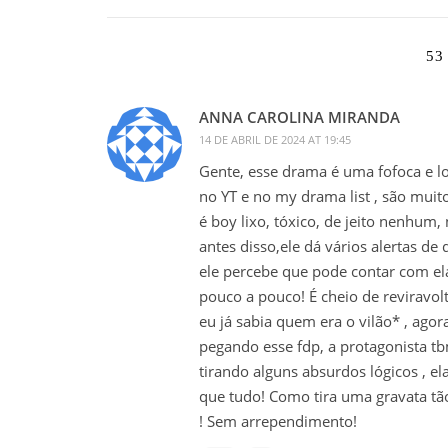
53
ANNA CAROLINA MIRANDA
14 DE ABRIL DE 2024 AT 19:45
Gente, esse drama é uma fofoca e lo
no YT e no my drama list , são muito
é boy lixo, tóxico, de jeito nenhum,
antes disso,ele dá vários alertas de
ele percebe que pode contar com ela,
pouco a pouco! É cheio de reviravol
eu já sabia quem era o vilão* , ago
pegando esse fdp, a protagonista t
tirando alguns absurdos lógicos , el
que tudo! Como tira uma gravata tã
! Sem arrependimento!