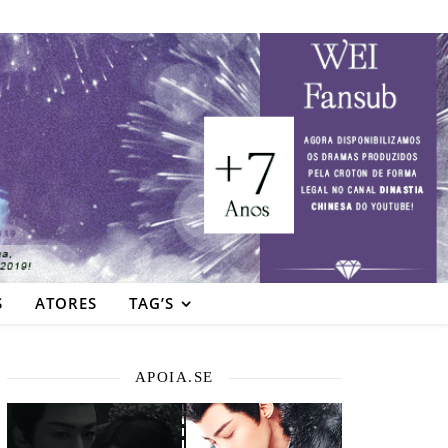
S
ATORES
TAG’S
APOIA.SE