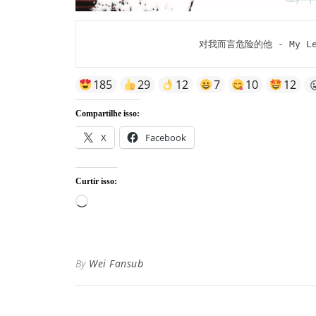
对我而言危险的他 - My Leth
185
29
12
7
10
12
Compartilhe isso:
X
Facebook
Curtir isso:
Carregando...
By
Wei Fansub