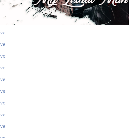
ive
ive
ive
ive
ive
ive
ive
ive
ive
ive