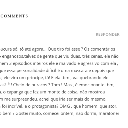
 COMMENTS
RESPONDER
ucura só, tô até agora… Que tiro foi esse ? Os comentários
 enganosos,talvez de gente que viu duas, três cenas, ele não
 nem 3 episódios inteiros ele é malvado e agressivo com ela ,
 que essa personalidade difícil é uma máscara.e depois que
 ele vira um príncipe, tá! E ela tbm , vai quebrando ele
tas? É ! Cheio de buracos ? Tbm ! Mas , é emocionante tbm,
ra, o capanga que fez um monte de coisa, não mostrou
bm me surpreendeu, achei que iria ser mais do mesmo,
a foi incrível, e o protagonista? OMG , que homem, que ator,
o bem ? Gostei muito, comecei ontem, não dormi, maratonei