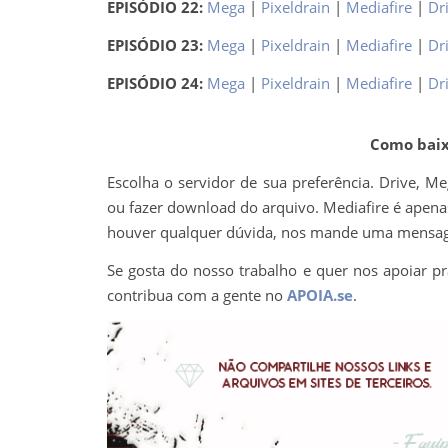
EPISÓDIO 22:
Mega
|
Pixeldrain
|
Mediafire
|
Dr
EPISÓDIO 23:
Mega
|
Pixeldrain
|
Mediafire
|
Dr
EPISÓDIO 24:
Mega
|
Pixeldrain
|
Mediafire
|
Dr
Como baixa
Escolha o servidor de sua preferência. Drive, M
ou fazer download do arquivo. Mediafire é apenas 
houver qualquer dúvida, nos mande uma mens
Se gosta do nosso trabalho e quer nos apoiar pr
contribua com a gente no
APOIA.se
.