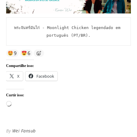
พระจันทร์มันไก่ - Moonlight Chicken legendado em 
português (PT/BR).
9
6
Compartilhe isso:
X
Facebook
Curtir isso:
Carregando...
By
Wei Fansub