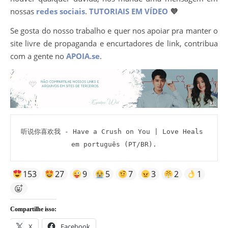
nossas
redes sociais
.
TUTORIAIS EM VÍDEO
💜
Se gosta do nosso trabalho e quer nos apoiar pra manter o
site livre de propaganda e encurtadores de link, contribua
com a gente no
APOIA.se
.
听说你喜欢我 - Have a Crush on You | Love Heals 
em português (PT/BR).
153
27
9
5
7
3
2
1
Compartilhe isso:
X
Facebook