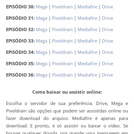
EPISÓDIO 30:
Mega
|
Pixeldrain
|
Mediafire
|
Drive
EPISÓDIO 31:
Mega
|
Pixeldrain
|
Mediafire
|
Drive
EPISÓDIO 32:
Mega
|
Pixeldrain
|
Mediafire
|
Drive
EPISÓDIO 33:
Mega
|
Pixeldrain
|
Mediafire
|
Drive
EPISÓDIO 34:
Mega
|
Pixeldrain
|
Mediafire
|
Drive
EPISÓDIO 35:
Mega
|
Pixeldrain
|
Mediafire
|
Drive
EPISÓDIO 36:
Mega
|
Pixeldrain
|
Mediafire
|
Drive
Como baixar ou assistir online:
Escolha o servidor de sua preferência. Drive, Mega e
Pixeldrain são opções que podem ser assistidas online ou
fazer download do arquivo. Mediafire é apenas para
download. E pronto, é só assistir ou baixar o vídeo. Se
houver qualquer dúvida, nos mande uma mensagem em