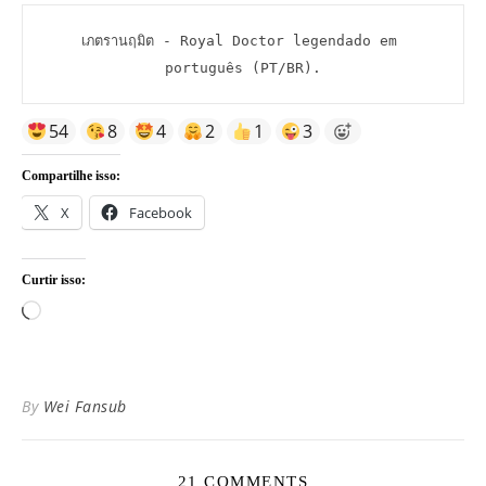
เภตรานฤมิต - Royal Doctor legendado em 
português (PT/BR).
54
8
4
2
1
3
Compartilhe isso:
X
Facebook
Curtir isso:
Carregando...
By
Wei Fansub
21 COMMENTS