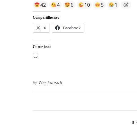
42
4
6
10
5
1
Compartilhe isso:
X
Facebook
Curtir isso:
Carregando...
By
Wei Fansub
8