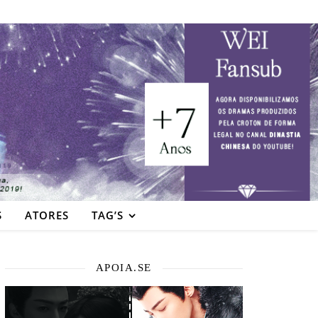
S
ATORES
TAG’S
APOIA.SE