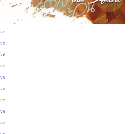
ive
ive
ive
ive
ive
ive
ive
ive
ive
ive