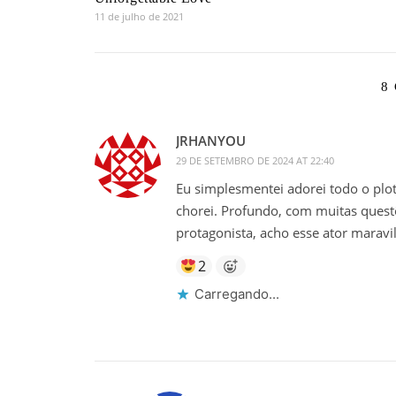
11 de julho de 2021
8
JRHANYOU
29 DE SETEMBRO DE 2024 AT 22:40
Eu simplesmentei adorei todo o plot 
chorei. Profundo, com muitas quest
protagonista, acho esse ator maravilh
2
Carregando...