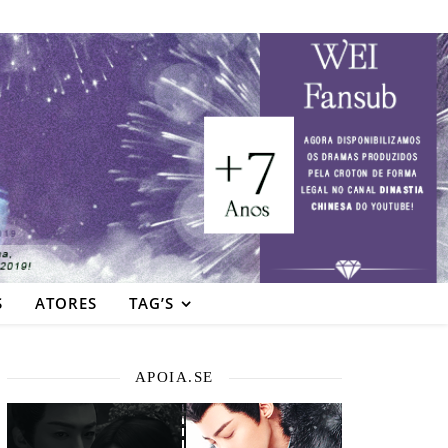
S
ATORES
TAG’S
APOIA.SE