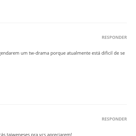
RESPONDER
endarem um tw-drama porque atualmente está dificil de se
RESPONDER
ás taiweneses pra vcs apreciarem!