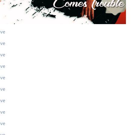
ive
ive
ive
ive
ive
ive
ive
ive
ive
ive