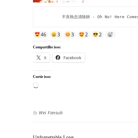
不良執念清除師 - Oh No! Here Comes T
46
3
3
2
2
Compartilhe isso:
X
Facebook
Curtir isso:
Carregando...
By
Wei Fansub
Unforgettable Love