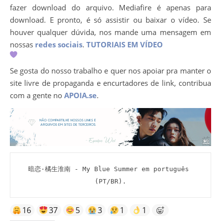
fazer download do arquivo. Mediafire é apenas para
download. E pronto, é só assistir ou baixar o vídeo. Se
houver qualquer dúvida, nos mande uma mensagem em
nossas
redes sociais
.
TUTORIAIS EM VÍDEO
Se gosta do nosso trabalho e quer nos apoiar pra manter o
site livre de propaganda e encurtadores de link, contribua
com a gente no
APOIA.se
.
暗恋·橘生淮南 - My Blue Summer em português 
(PT/BR).
16
37
5
3
1
1