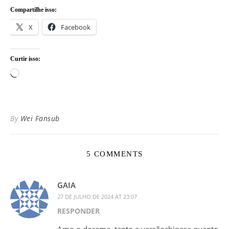
Compartilhe isso:
X
Facebook
Curtir isso:
Carregando...
By
Wei Fansub
5 COMMENTS
GAIA
27 DE JULHO DE 2024 AT 23:07
RESPONDER
Amo o dorama, tanto a versãochinesa quanto