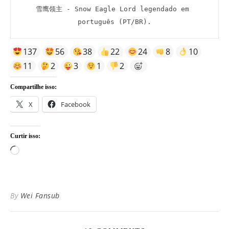
雪鹰领主 - Snow Eagle Lord legendado em 
português (PT/BR).
137
56
38
22
24
8
10
11
2
3
1
2
Compartilhe isso:
X
Facebook
Curtir isso:
Carregando...
By
Wei Fansub