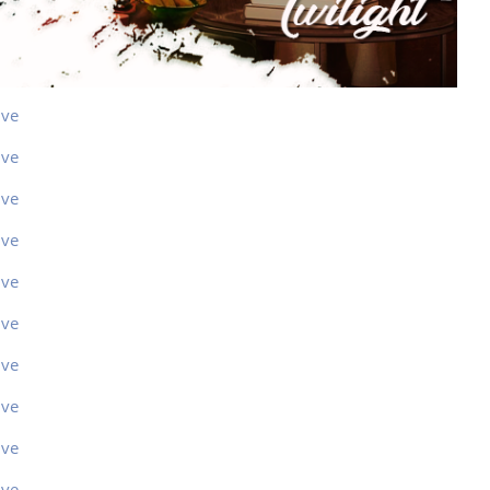
ive
ive
ive
ive
ive
ive
ive
ive
ive
ive