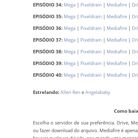
EPISÓDIO 34:
Mega
|
Pixeldrain
|
Mediafire
|
Dr
EPISÓDIO 35:
Mega
|
Pixeldrain
|
Mediafire
|
Dr
EPISÓDIO 36:
Mega
|
Pixeldrain
|
Mediafire
|
Dr
EPISÓDIO 37:
Mega
|
Pixeldrain
|
Mediafire
|
Dr
EPISÓDIO 38:
Mega
|
Pixeldrain
|
Mediafire
|
Dr
EPISÓDIO 39:
Mega
|
Pixeldrain
|
Mediafire
|
Dr
EPISÓDIO 40:
Mega
|
Pixeldrain
|
Mediafire
|
Dr
Estrelando:
Allen Ren
e
Angelababy
Como baixa
Escolha o servidor de sua preferência. Drive, M
ou fazer download do arquivo. Mediafire é apenas 
houver qualquer dúvida, nos mande uma mens