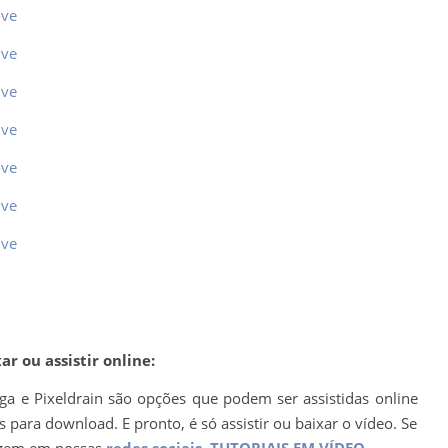
ive
ive
ive
ive
ive
ive
ive
r ou assistir online:
ega e Pixeldrain são opções que podem ser assistidas online
para download. E pronto, é só assistir ou baixar o vídeo. Se
agem em nossas
redes sociais
.
TUTORIAIS EM VÍDEO