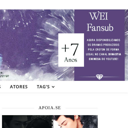
S
ATORES
TAG’S
APOIA.SE