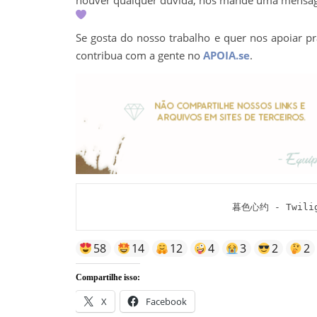
Se gosta do nosso trabalho e quer nos apoiar pr
contribua com a gente no
APOIA.se
.
暮色心约 - Twiligh
58
14
12
4
3
2
2
Compartilhe isso:
X
Facebook