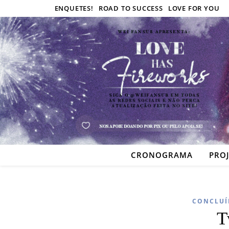
ENQUETES!
ROAD TO SUCCESS
LOVE FOR YOU
CRONOGRAMA
PRO
CONCLUÍ
T