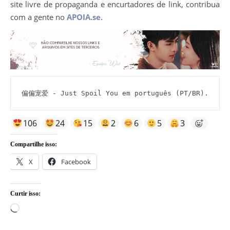
site livre de propaganda e encurtadores de link, contribua
com a gente no
APOIA.se
.
偏偏宠爱 - Just Spoil You em português (PT/BR).
106
24
15
2
6
5
3
Compartilhe isso:
X
Facebook
Curtir isso:
Carregando...