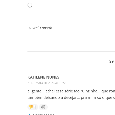
Carregando...
By
Wei Fansub
99
KATILENE NUNES
21 DE MAIO DE 2026 AT 16:53
ai gente… achei essa série tão ruinzinha… que ro
também deixando a desejar… pra mim só o que sa
1