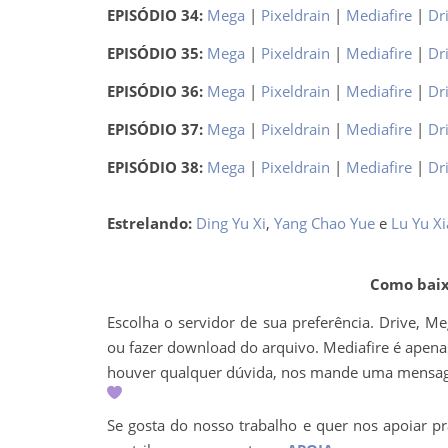
EPISÓDIO 34:
Mega
|
Pixeldrain
|
Mediafire
|
Dr
EPISÓDIO 35:
Mega
|
Pixeldrain
|
Mediafire
|
Dr
EPISÓDIO 36:
Mega
|
Pixeldrain
|
Mediafire
|
Dr
EPISÓDIO 37:
Mega
|
Pixeldrain
|
Mediafire
|
Dr
EPISÓDIO 38:
Mega
|
Pixeldrain
|
Mediafire
|
Dr
Estrelando:
Ding Yu Xi
,
Yang Chao Yue
e
Lu Yu X
Como baixa
Escolha o servidor de sua preferência. Drive, M
ou fazer download do arquivo. Mediafire é apenas 
houver qualquer dúvida, nos mande uma mens
Se gosta do nosso trabalho e quer nos apoiar pr