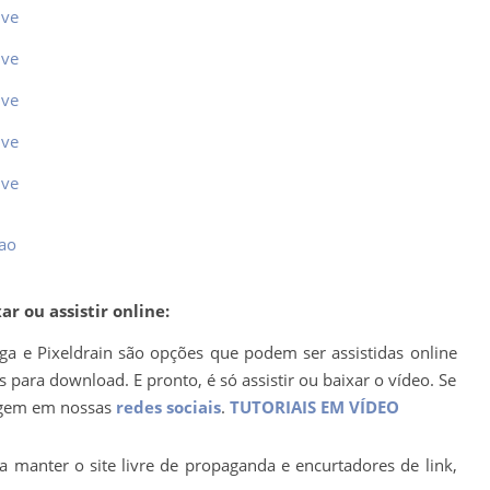
ive
ive
ive
ive
ive
iao
r ou assistir online:
ega e Pixeldrain são opções que podem ser assistidas online
para download. E pronto, é só assistir ou baixar o vídeo. Se
agem em nossas
redes sociais
.
TUTORIAIS EM VÍDEO
a manter o site livre de propaganda e encurtadores de link,