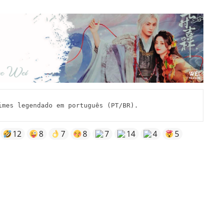
mes legendado em português (PT/BR).
12
8
7
8
7
14
4
5