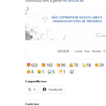
contribua com a gente no
APOIA.se
.
七时吉祥 - Love You Seven Ti
622
165
90
70
58
29
4
1
5
1
Compartilhe isso:
X
Facebook
Curtir isso: