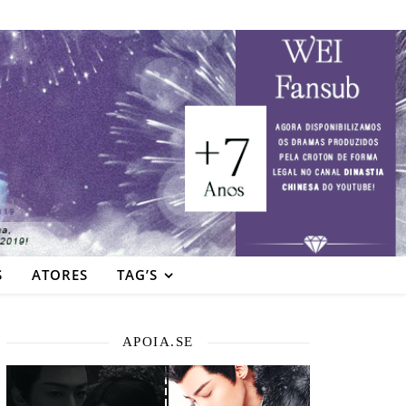
S
ATORES
TAG’S
APOIA.SE