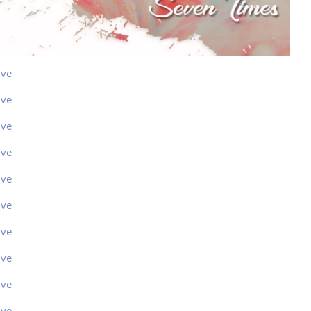
ive
ive
ive
ive
ive
ive
ive
ive
ive
ive